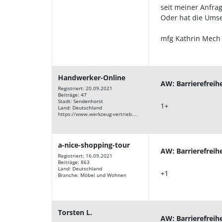
seit meiner Anfra
Oder hat die Umset
mfg Kathrin Mec
Handwerker-Online
AW: Barrierefreih
Registriert: 20.09.2021
Beiträge: 47
Stadt: Sendenhorst
1+
Land: Deutschland
https://www.werkzeug-vertrieb....
a-nice-shopping-tour
AW: Barrierefreih
Registriert: 16.09.2021
Beiträge: 863
Land: Deutschland
+1
Branche: Möbel und Wohnen
Torsten L.
AW: Barrierefreih