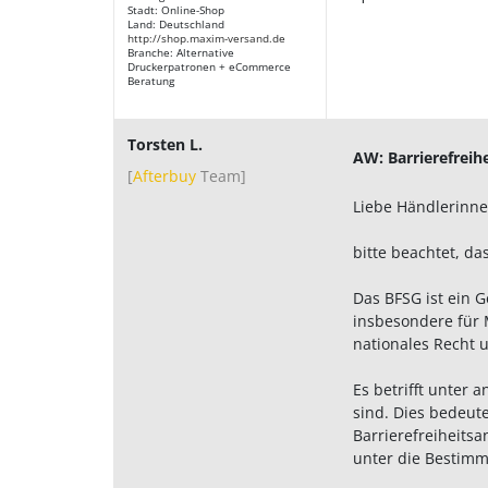
Stadt: Online-Shop
Land: Deutschland
http://shop.maxim-versand.de
Branche: Alternative
Druckerpatronen + eCommerce
Beratung
Torsten L.
AW: Barrierefreih
[
Afterbuy
Team
]
Liebe Händlerinne
bitte beachtet, da
Das BFSG ist ein G
insbesondere für M
nationales Recht 
Es betrifft unter 
sind. Dies bedeut
Barrierefreiheits
unter die Bestimm