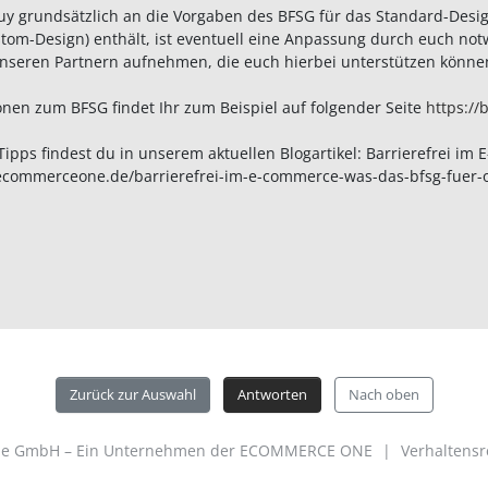
uy grundsätzlich an die Vorgaben des BFSG für das Standard-Desig
om-Design) enthält, ist eventuell eine Anpassung durch euch notwe
nseren Partnern aufnehmen, die euch hierbei unterstützen könne
onen zum BFSG findet Ihr zum Beispiel auf folgender Seite
https://
Tipps findest du in unserem aktuellen Blogartikel: Barrierefrei i
/ecommerceone.de/barrierefrei-im-e-commerce-was-das-bfsg-fuer-
Zurück zur Auswahl
Antworten
Nach oben
ine GmbH – Ein Unternehmen der ECOMMERCE ONE
|
Verhaltensr