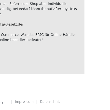
n an. Sofern euer Shop aber individuelle
ndig. Bei Bedarf könnt Ihr auf Afterbuy Links
n.
bfsg-gesetz.de/
m E-Commerce: Was das BFSG für Online-Händler
online-haendler-bedeutet/
egeln
|
Impressum
|
Datenschutz