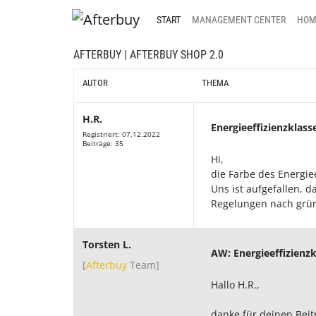
START
MANAGEMENT CENTER
HOM
AFTERBUY
|
AFTERBUY SHOP 2.0
AUTOR
THEMA
H.R.
Energieeffizienzklasse
Registriert: 07.12.2022
Beiträge: 35
Hi,
die Farbe des Energiee
Uns ist aufgefallen, d
Regelungen nach grün
Torsten L.
AW: Energieeffizienzk
[
Afterbuy
Team
]
Hallo H.R.,
danke für deinen Beit