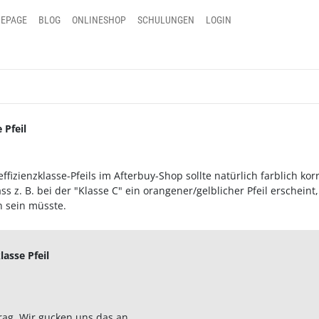
EPAGE
BLOG
ONLINESHOP
SCHULUNGEN
LOGIN
 Pfeil
ffizienzklasse-Pfeils im Afterbuy-Shop sollte natürlich farblich korr
ass z. B. bei der "Klasse C" ein orangener/gelblicher Pfeil erschei
 sein müsste.
lasse Pfeil
rag. Wir gucken uns das an.