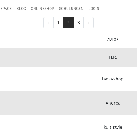
EPAGE
BLOG
ONLINESHOP
SCHULUNGEN
LOGIN
«
1
2
3
»
AUTOR
H.R.
hava-shop
Andrea
kult-style