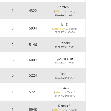
Torsten L.
1
4322
[
Afterbuy
Team
]
21.02.2024 17:32:17
Jan Z.
3
5934
[
Afterbuy
Support
]
02.08.2023 15:28:28
Randy
2
5146
26.07.2023 11:39:02
go.insane
6
6007
24.07.2023 11:46:35
Tascha
0
5224
10.07.2023 13:42:37
Torsten L.
1
5721
[
Afterbuy
Team
]
18.04.2023 10:30:45
Dennis P.
1
5948
[
Afterbuy
Support
]