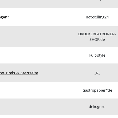
ngen?
net-selling24
DRUCKERPATRONEN-
SHOP.de
kult-style
. Preis -> Startseite
_R_
Gastropapier*de
dekoguru