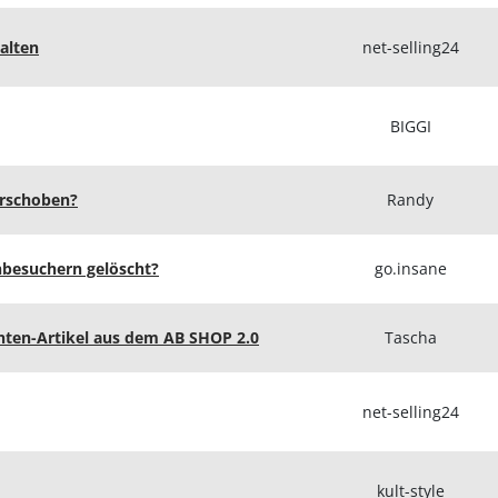
alten
net-selling24
BIGGI
erschoben?
Randy
nbesuchern gelöscht?
go.insane
nten-Artikel aus dem AB SHOP 2.0
Tascha
net-selling24
kult-style