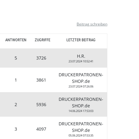
Beitrag schreiben
ANTWORTEN
ZUGRIFFE
LETZTER BEITRAG
H.R.
5
3726
23.07.2024 10:52:41
DRUCKERPATRONEN-
1
3861
SHOP.de
23.07.2024 07:26:06
DRUCKERPATRONEN-
2
5936
SHOP.de
14.06.2024 17:53:03
DRUCKERPATRONEN-
3
4097
SHOP.de
05.06.2024 07:53:35