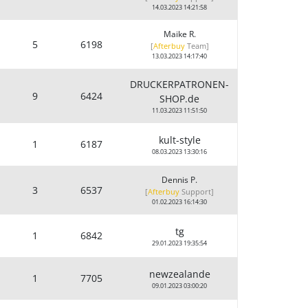
14.03.2023 14:21:58
Maike R.
5
6198
[
Afterbuy
Team
]
13.03.2023 14:17:40
DRUCKERPATRONEN-
9
6424
SHOP.de
11.03.2023 11:51:50
kult-style
1
6187
08.03.2023 13:30:16
Dennis P.
3
6537
[
Afterbuy
Support
]
01.02.2023 16:14:30
tg
1
6842
29.01.2023 19:35:54
newzealande
1
7705
09.01.2023 03:00:20